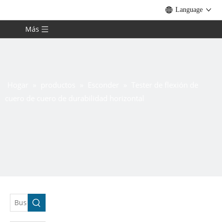
Language
Más
Hogar
»
productos
»
Esconder
»
Tester de flexión de
cuero de cuero de durabilidad horizontal