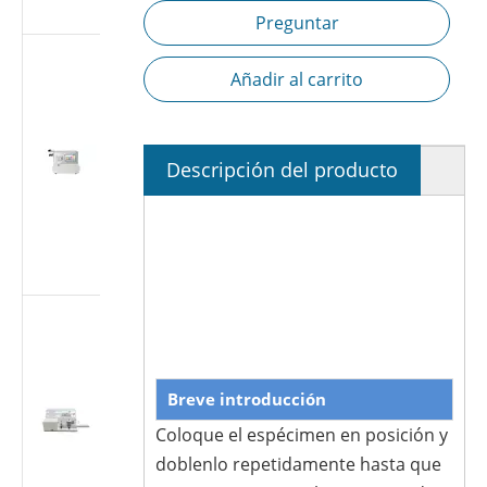
7886-1
Preguntar
Probador de
Añadir al carrito
fugas de aire
de jeringa
médica |
Probador de
Descripción del producto
estanqueidad
a presión
negativa
según ISO
7886-1
Probador de
fugas de aire
de jeringa
médica |
Breve introducción
Probador de
Coloque el espécimen en posición y
estanqueidad
al vacío de
doblenlo repetidamente hasta que
-88 kPa