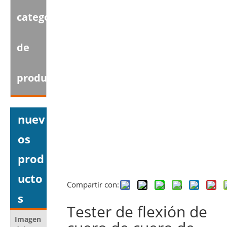
categoria
de
producto
nuev
os
prod
ucto
Compartir con:
s
Tester de flexión de
Imagen
Nombre del