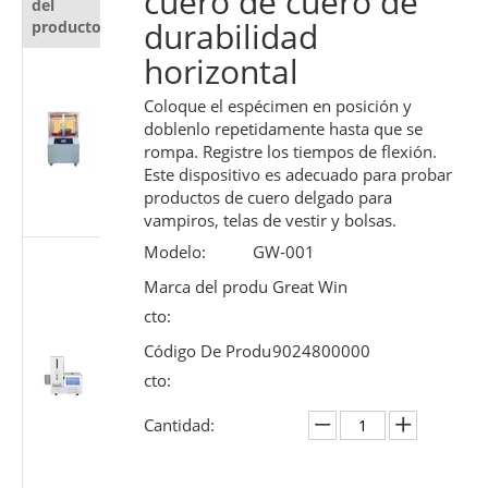
cuero de cuero de
del
producto
durabilidad
producto
horizontal
Probador
automático
Coloque el espécimen en posición y
de
doblenlo repetidamente hasta que se
resistencia al
rompa. Registre los tiempos de flexión.
corte para
Este dispositivo es adecuado para probar
materiales
productos de cuero delgado para
protectores
vampiros, telas de vestir y bolsas.
Modelo:
GW-001
Probador de
rendimiento
Marca del produ
Great Win
deslizante de
cto:
jeringa
Código De Produ
9024800000
médica |
Máquina de
cto:
prueba de
Cantidad:
fuerza del
émbolo
según ISO