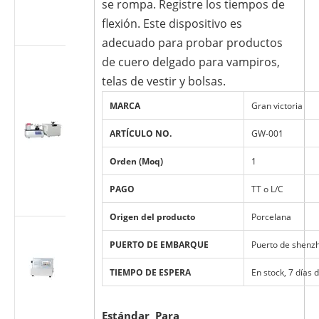
se rompa. Registre los tiempos de
según ISO
flexión. Este dispositivo es
7886-1
adecuado para probar productos
Probador
de cuero delgado para vampiros,
multiusos
telas de vestir y bolsas.
para
accesorios
MARCA
Gran victoria
cónicos
ARTÍCULO NO.
GW-001
médicos
(Luer)
Orden (Moq)
1
(estándar ISO
80369/GB
PAGO
TT o L/C
1962.1)
Origen del producto
Porcelana
Máquina de
prueba de
PUERTO DE EMBARQUE
Puerto de shenz
flujo de
TIEMPO DE ESPERA
En stock, 7 días 
dispositivos
médicos ISO
7864-2016
Estándar Para