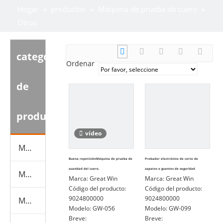
Hogar
»
productos
»
Máquina de prueba de cuero
»
Otros
categoria
Ordenar
de
producto
vídeo
Mascarilla Maquinaria+Material
Buena repeticiónMáquina de prueba de
Probador electrónico de corte de
suavidad del cuero.
zapatos o guantes de seguridad
Máquina de prueba de calzado
Marca:
Great Win
Marca:
Great Win
Código del producto:
Código del producto:
9024800000
9024800000
Máquina de prueba de cuero
Modelo:
GW-056
Modelo:
GW-099
Breve:
Breve: