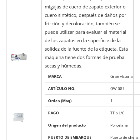
según ISO
migajas de cuero de zapato exterior o
7886-1
cuero sintético, después de daños por
fricción y decoloración, también se
Probador
puede utilizar para evaluar el material
multiusos
para
de los zapatos en la superficie de la
accesorios
solidez de la fuente de la etiqueta. Esta
cónicos
máquina tiene dos formas de prueba
médicos
secas y húmedas.
(Luer)
(estándar ISO
MARCA
Gran victoria
80369/GB
1962.1)
ARTÍCULO NO.
GW-081
Máquina de
Orden (Moq)
1
prueba de
PAGO
TT o L/C
flujo de
dispositivos
Origen del producto
Porcelana
médicos ISO
7864-2016
PUERTO DE EMBARQUE
Puerto de shenz