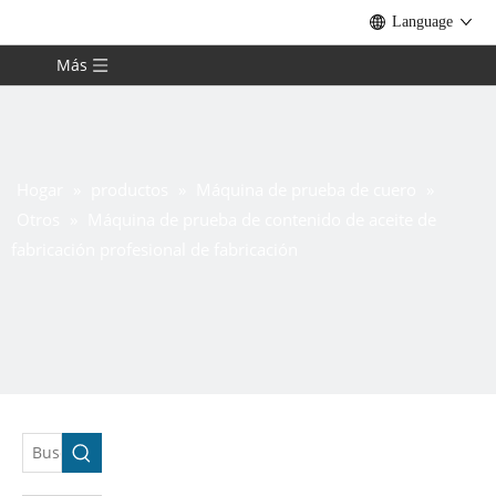
Language
Más
Hogar
»
productos
»
Máquina de prueba de cuero
»
Otros
»
Máquina de prueba de contenido de aceite de
fabricación profesional de fabricación