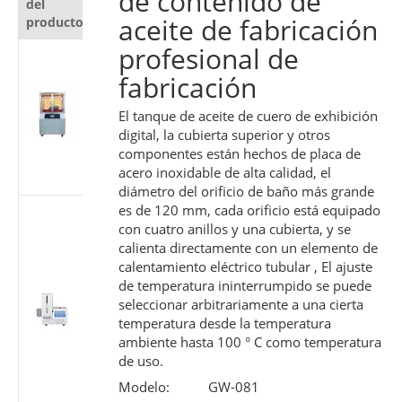
de contenido de
del
producto
aceite de fabricación
producto
profesional de
Probador
automático
fabricación
de
resistencia al
El tanque de aceite de cuero de exhibición
digital, la cubierta superior y otros
corte para
componentes están hechos de placa de
materiales
acero inoxidable de alta calidad, el
protectores
diámetro del orificio de baño más grande
es de 120 mm, cada orificio está equipado
Probador de
con cuatro anillos y una cubierta, y se
rendimiento
calienta directamente con un elemento de
deslizante de
calentamiento eléctrico tubular , El ajuste
jeringa
de temperatura ininterrumpido se puede
médica |
seleccionar arbitrariamente a una cierta
Máquina de
temperatura desde la temperatura
prueba de
ambiente hasta 100 ° C como temperatura
fuerza del
de uso.
émbolo
Modelo:
GW-081
según ISO