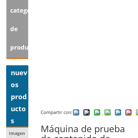
categoria
de
producto
nuev
os
prod
ucto
Compartir con:
s
Máquina de prueba
Imagen
Nombre del