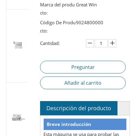
7886-1
Marca del produ
Great Win
cto:
Probador de
fugas de aire
Código De Produ
9024800000
de jeringa
cto:
médica |
Probador de
Cantidad:
estanqueidad
a presión
negativa
Preguntar
según ISO
7886-1
Añadir al carrito
Probador de
fugas de aire
de jeringa
Descripción del producto
médica |
Probador de
estanqueidad
Breve introducción
al vacío de
Esta máquina se usa para probar las
-88 kPa