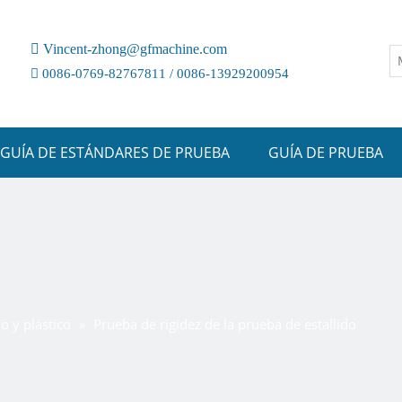

Vincent-zhong@gfmachine.com

0086-0769-82767811 / 0086-13929200954
GUÍA DE ESTÁNDARES DE PRUEBA
GUÍA DE PRUEBA
 y plástico
»
Prueba de rigidez de la prueba de estallido