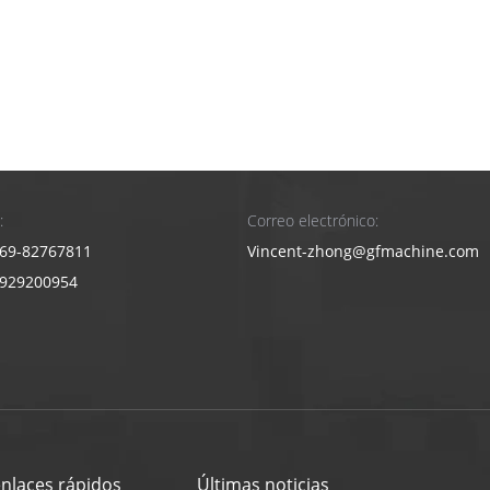
:
Correo electrónico:
69-82767811
Vincent-zhong@gfmachine.com
3929200954
enlaces rápidos
Últimas noticias