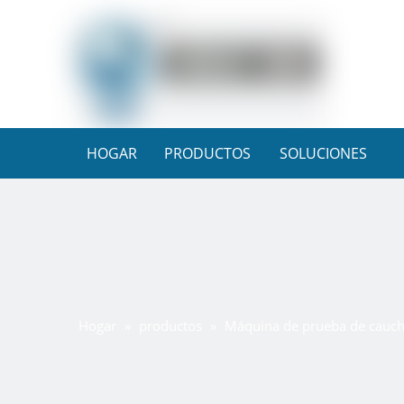
HOGAR
PRODUCTOS
SOLUCIONES
Hogar
»
productos
»
Máquina de prueba de caucho