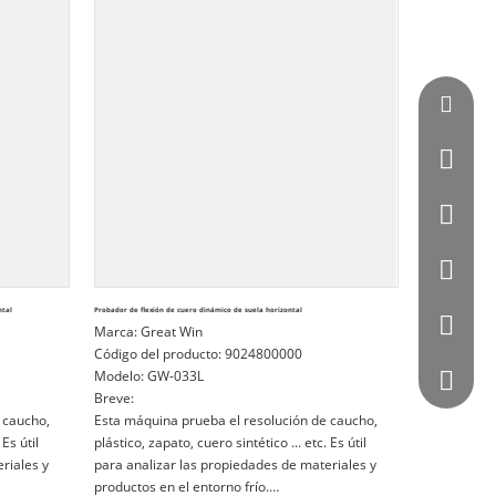
Vincent
0086 - 
0086-07
0086 - 
ntal
Probador de flexión de cuero dinámico de suela horizontal
0086 - 
Marca:
Great Win
Código del producto:
9024800000
Modelo:
GW-033L
564872
Breve:
 caucho,
Esta máquina prueba el resolución de caucho,
 Es útil
plástico, zapato, cuero sintético ... etc. Es útil
riales y
para analizar las propiedades de materiales y
productos en el entorno frío.