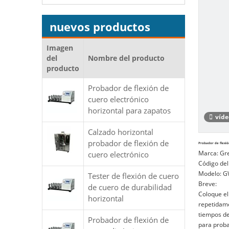
nuevos productos
Imagen
del
Nombre del producto
producto
Probador de flexión de
cuero electrónico
horizontal para zapatos
víde
Calzado horizontal
probador de flexión de
Probador de flexió
Marca:
Gr
cuero electrónico
Código del
Modelo:
G
Tester de flexión de cuero
Breve:
de cuero de durabilidad
Coloque el
horizontal
repetidame
tiempos de
Probador de flexión de
para proba