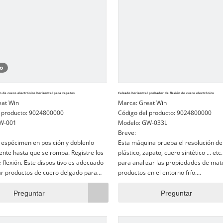
o
n de cuero electrónico horizontal para zapatos
Calzado horizontal probador de flexión de cuero electrónico
eat Win
Marca:
Great Win
 producto:
9024800000
Código del producto:
9024800000
W-001
Modelo:
GW-033L
Breve:
 espécimen en posición y doblenlo
Esta máquina prueba el resolución de
nte hasta que se rompa. Registre los
plástico, zapato, cuero sintético ... etc.
 flexión. Este dispositivo es adecuado
para analizar las propiedades de mate
r productos de cuero delgado para
productos en el entorno frío.
elas de vestir y bolsas.
La cámara de prueba se puede equip
variedad de empuñaduras de flexión/f
Preguntar
Preguntar
están hechas por acero inoxidable. Ex
siguientes modelos para probar din
las muestras en el entorno frío.