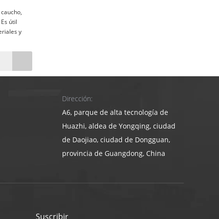
 caucho,
 Es útil
riales y
ar con una
lexión que
isten los
ámicamente
Dirección:
A6, parque de alta tecnología de
Huazhi, aldea de Yongqing, ciudad
de Daojiao, ciudad de Dongguan,
provincia de Guangdong, China
Suscribir