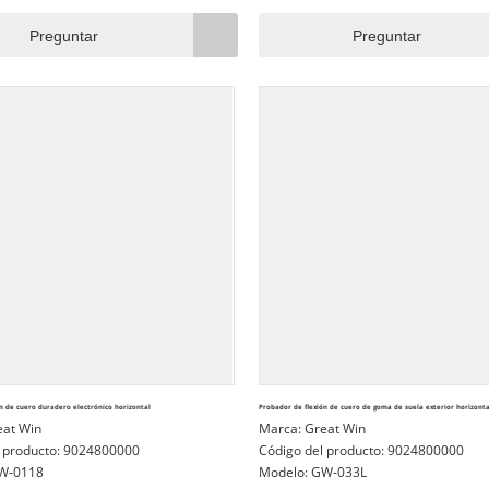
elas de vestir y bolsas.
La cámara de prueba se puede equip
variedad de empuñaduras de flexión/f
Preguntar
Preguntar
están hechas por acero inoxidable. Ex
siguientes modelos para probar din
las muestras en el entorno frío.
n de cuero duradero electrónico horizontal
Probador de flexión de cuero de goma de suela exterior horizonta
eat Win
Marca:
Great Win
 producto:
9024800000
Código del producto:
9024800000
W-0118
Modelo:
GW-033L