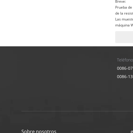
Breve:
Prueba de 
de la resis
Las muestr
máquina Wy
a otro sobr
algodón o 
tela se eva
rotura del 
de color y 
Teléfono
0086-07
0086-1
Sobre nosotros