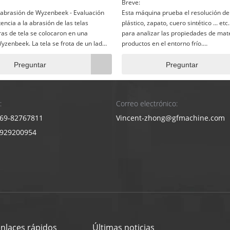
Breve:
abrasión de Wyzenbeek - Evaluación
Esta máquina prueba el resolución de
tencia a la abrasión de las telas
plástico, zapato, cuero sintético ... etc.
as de tela se colocaron en una
para analizar las propiedades de mate
zenbeek. La tela se frota de un lado
productos en el entorno frío.
e un cilindro cubierto con una tela de
La cámara de prueba se puede equip
pantalla de escritura. Las muestras de
variedad de empuñaduras de flexión/f
Preguntar
Preguntar
luaron a intervalos para identificar la
están hechas por acero inoxidable. Ex
hilo, el desgaste percibido, la pérdida
siguientes modelos para probar din
la pérdida de pilotes.
las muestras en el entorno frío.
:
Correo electrónico:
69-82767811
Vincent-zhong@gfmachine.com
3929200954
enlaces rápidos
Últimas noticias