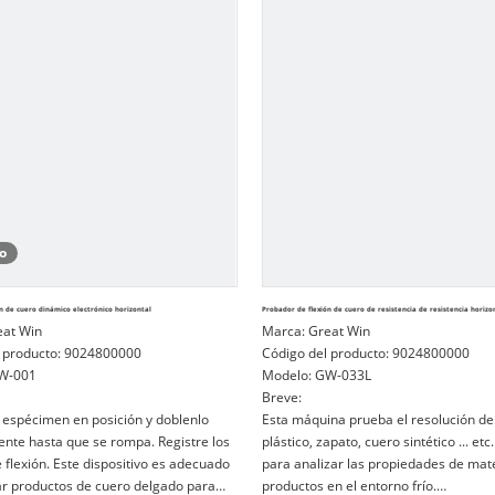
o
n de cuero dinámico electrónico horizontal
Probador de flexión de cuero de resistencia de resistencia horizo
eat Win
Marca:
Great Win
 producto:
9024800000
Código del producto:
9024800000
W-001
Modelo:
GW-033L
Breve:
 espécimen en posición y doblenlo
Esta máquina prueba el resolución de
nte hasta que se rompa. Registre los
plástico, zapato, cuero sintético ... etc.
 flexión. Este dispositivo es adecuado
para analizar las propiedades de mate
r productos de cuero delgado para
productos en el entorno frío.