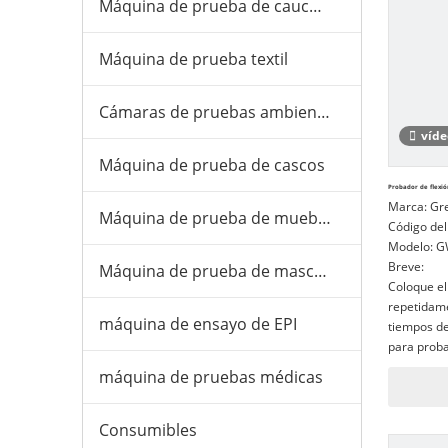
Máquina de prueba de caucho y plástico
Máquina de prueba textil
Cámaras de pruebas ambientales
víde
Máquina de prueba de cascos
Probador de flexió
Marca:
Gr
Máquina de prueba de muebles
Código del
Modelo:
G
Breve:
Máquina de prueba de mascarillas
Coloque el
repetidame
máquina de ensayo de EPI
tiempos de
para proba
vampiros, t
máquina de pruebas médicas
Consumibles