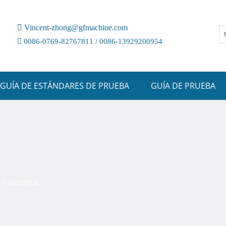

Vincent-zhong@gfmachine.com

0086-0769-82767811 / 0086-13929200954
GUÍA DE ESTÁNDARES DE PRUEBA
GUÍA DE PRUEBA
 horizontal