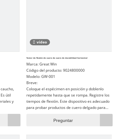
vídeo
Tester de flexión de cuero de cuero de durabilidad horizontal
Marca:
Great Win
Código del producto:
9024800000
Modelo:
GW-001
Breve:
 caucho,
Coloque el espécimen en posición y doblenlo
 Es útil
repetidamente hasta que se rompa. Registre los
riales y
tiempos de flexión. Este dispositivo es adecuado
para probar productos de cuero delgado para
ar con una
vampiros, telas de vestir y bolsas.
lexión que
Preguntar
isten los
ámicamente