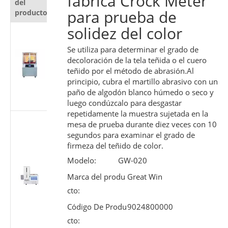
fábrica Crock Meter
del
producto
para prueba de
producto
solidez del color
Probador
automático
Se utiliza para determinar el grado de
de
decoloración de la tela teñida o el cuero
resistencia al
teñido por el método de abrasión.Al
corte para
principio, cubra el martillo abrasivo con un
materiales
paño de algodón blanco húmedo o seco y
protectores
luego condúzcalo para desgastar
repetidamente la muestra sujetada en la
Probador de
mesa de prueba durante diez veces con 10
rendimiento
segundos para examinar el grado de
deslizante de
firmeza del teñido de color.
jeringa
Modelo:
GW-020
médica |
Máquina de
Marca del produ
Great Win
prueba de
cto:
fuerza del
Código De Produ
9024800000
émbolo
cto:
según ISO