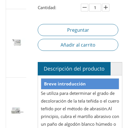
7886-1
Cantidad:
Probador de
fugas de aire
de jeringa
Preguntar
médica |
Probador de
Añadir al carrito
estanqueidad
a presión
negativa
según ISO
Descripción del producto
7886-1
Probador de
Breve introducción
fugas de aire
Se utiliza para determinar el grado de
de jeringa
decoloración de la tela teñida o el cuero
médica |
Probador de
teñido por el método de abrasión.Al
estanqueidad
principio, cubra el martillo abrasivo con
al vacío de
un paño de algodón blanco húmedo o
-88 kPa