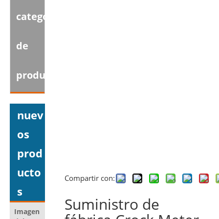
categoria
de
producto
nuev
os
prod
ucto
Compartir con:
s
Suministro de
Imagen
Nombre del