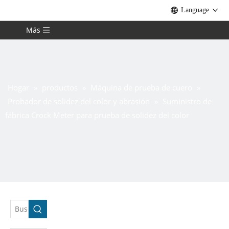
Language
Más
Hogar
»
productos
»
Máquina de prueba de cuero
»
Probador de solidez del color y abrasión
»
Suministro de
fábrica Crock Meter para prueba de solidez del color