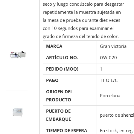
seco y luego condúzcalo para desgastar
según ISO
repetidamente la muestra sujetada en
7886-1
la mesa de prueba durante diez veces
Probador
con 10 segundos para examinar el
multiusos
grado de firmeza del teñido de color.
para
accesorios
MARCA
Gran victoria
cónicos
ARTÍCULO NO.
GW-020
médicos
(Luer)
PEDIDO (MOQ)
1
(estándar ISO
80369/GB
PAGO
TT O L/C
1962.1)
ORIGEN DEL
Porcelana
Máquina de
PRODUCTO
prueba de
flujo de
PUERTO DE
puerto de shen
dispositivos
EMBARQUE
médicos ISO
7864-2016
TIEMPO DE ESPERA
En stock, entreg