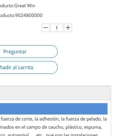
oducto:
Great Win
oducto:
9024800000
Preguntar
ñadir al carrito
 fuerza de corte, la adhesión, la fuerza de pelado, la
rminados en el campo de caucho, plástico, espuma,
o, automóvil, ... etc., que son las instalaciones