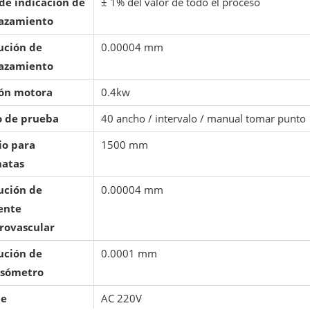
 de indicación de
± 1% del valor de todo el proceso
azamiento
ución de
0.00004 mm
azamiento
ón motora
0.4kw
 de prueba
40 ancho / intervalo / manual tomar punto
io para
1500 mm
natas
ución de
0.00004 mm
ente
rovascular
ución de
0.0001 mm
nsómetro
je
AC 220V