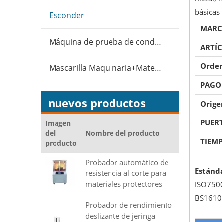
básicas 
Esconder
MARC
Máquina de prueba de condones
ARTÍ
Orden
Mascarilla Maquinaria+Material
PAGO
nuevos productos
Orige
PUER
Imagen
del
Nombre del producto
TIEMP
producto
Probador automático de
Estánda
resistencia al corte para
materiales protectores
ISO750
BS1610
Probador de rendimiento
deslizante de jeringa