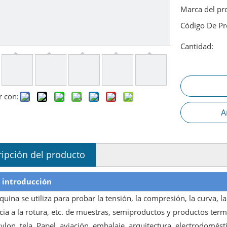
Marca del pr
Código De Pr
Cantidad:
r con:
A
ipción del producto
 introducción
uina se utiliza para probar la tensión, la compresión, la curva, la
ncia a la rotura, etc. de muestras, semiproductos y productos te
ylon, tela, Papel, aviación, embalaje, arquitectura, electrodoméstic