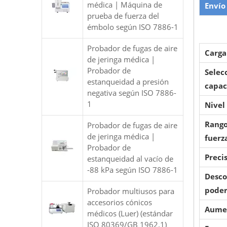
médica | Máquina de
Envío
prueba de fuerza del
émbolo según ISO 7886-1
Probador de fugas de aire
Carga
de jeringa médica |
Probador de
Selec
estanqueidad a presión
capac
negativa según ISO 7886-
1
Nivel
Rango
Probador de fugas de aire
de jeringa médica |
fuerz
Probador de
Preci
estanqueidad al vacío de
-88 kPa según ISO 7886-1
Desco
pode
Probador multiusos para
accesorios cónicos
Aumen
médicos (Luer) (estándar
ISO 80369/GB 1962.1)