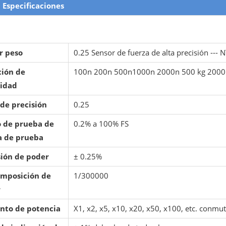
Especificaciones
r peso
0.25 Sensor de fuerza de alta precisión --- N
ción de
100n 200n 500n1000n 2000n 500 kg 2000 k
idad
 de precisión
0.25
 de prueba de
0.2% a 100% FS
a de prueba
sión de poder
± 0.25%
mposición de
1/300000
r
to de potencia
X1, x2, x5, x10, x20, x50, x100, etc. conm