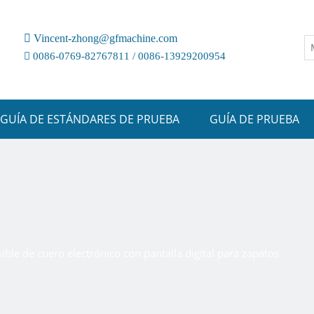

Vincent-zhong@gfmachine.com

0086-0769-82767811 / 0086-13929200954
GUÍA DE ESTÁNDARES DE PRUEBA
GUÍA DE PRUEBA
ble de cuero electrónico con pantalla digital para zapatos