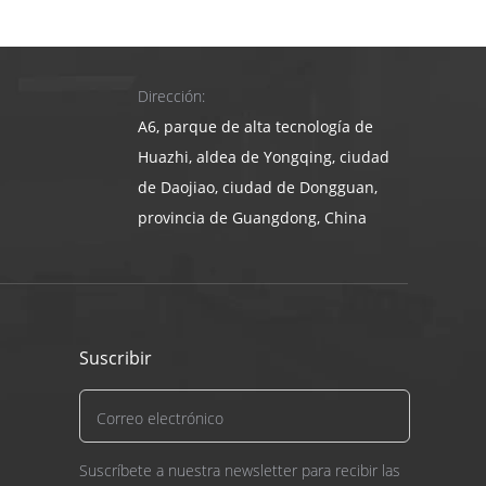
agarres elastoméricos), decidido por el requisito
Dirección:
A6, parque de alta tecnología de
 escritorio y la impresora de la computadora,
Huazhi, aldea de Yongqing, ciudad
de Daojiao, ciudad de Dongguan,
provincia de Guangdong, China
uitectura, electrodoméstico, automóvil, ... etc.
Suscribir
Suscríbete a nuestra newsletter para recibir las