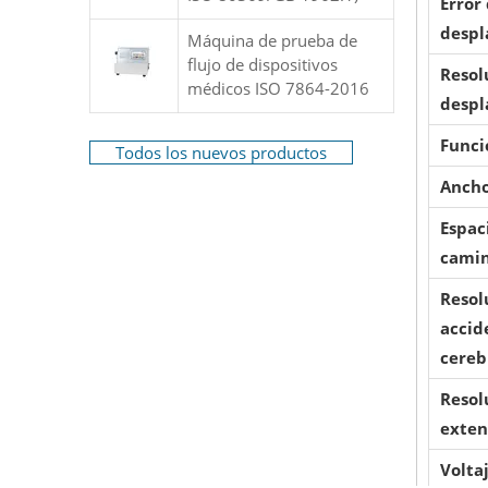
Error
despl
Máquina de prueba de
flujo de dispositivos
Resol
médicos ISO 7864-2016
despl
Funci
Todos los nuevos productos
Ancho
Espac
cami
Resol
accid
cereb
Resol
exte
Volta