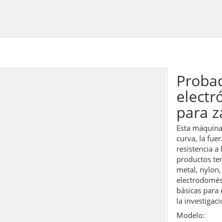
Probad
electr
para 
Esta máquina 
curva, la fuer
resistencia a
productos te
metal, nylon,
electrodomést
básicas para e
la investigac
Modelo: