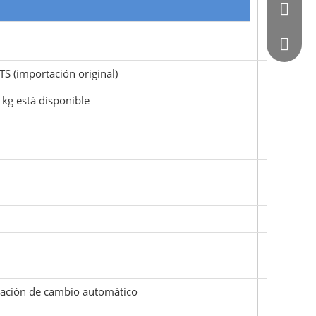
0086 - 
564872
TS (importación original)
g está disponible
utación de cambio automático