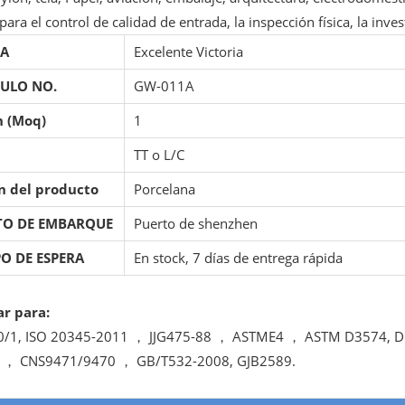
para el control de calidad de entrada, la inspección física, la inve
A
Excelente Victoria
CULO NO.
GW-011A
 (Moq)
1
TT o L/C
n del producto
Porcelana
TO DE EMBARQUE
Puerto de shenzhen
O DE ESPERA
En stock, 7 días de entrega rápida
r para:
0/1, ISO 20345-2011 ， JJG475-88 ， ASTME4 ， ASTM D3574, 
 ， CNS9471/9470 ， GB/T532-2008, GJB2589.