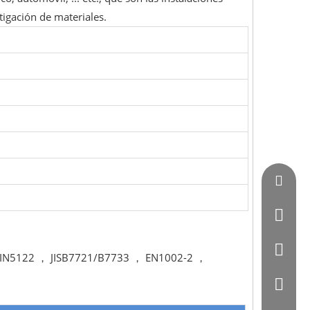
stigación de materiales.
Vincent
0086 - 
0086-07
DIN5122 ， JISB7721/B7733 ， EN1002-2 ，
0086 - 