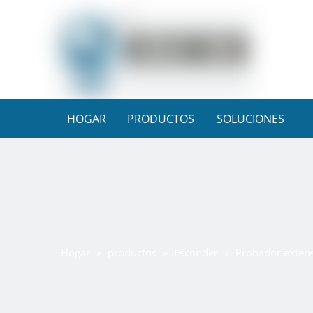
HOGAR
PRODUCTOS
SOLUCIONES
Hogar
»
productos
»
Esconder
»
Probador extensi