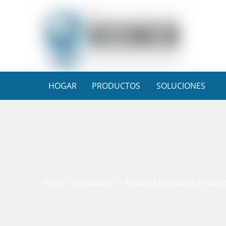
HOGAR
PRODUCTOS
SOLUCIONES
Hogar
»
productos
»
Máquina de prueba de calza