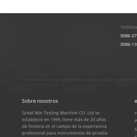
Teléfono
0086-07
0086-1
Sobre nosotros
Great Win Testing Machine CO. Ltd se
estableció en 1999, tiene más de 20 años
P
de historia en el campo de la experiencia
S
profesional para instrumentos de prueba