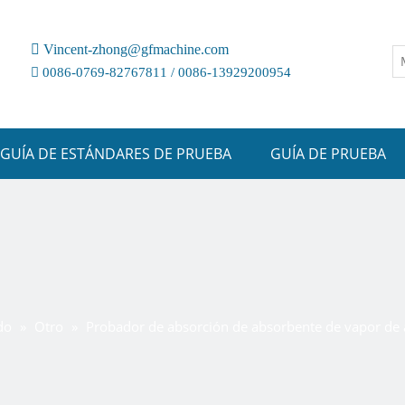

Vincent-zhong@gfmachine.com

0086-0769-82767811 / 0086-13929200954
GUÍA DE ESTÁNDARES DE PRUEBA
GUÍA DE PRUEBA
do
»
Otro
»
Probador de absorción de absorbente de vapor de 