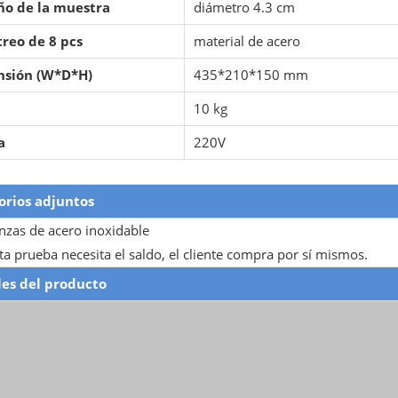
o de la muestra
diámetro 4.3 cm
reo de 8 pcs
material de acero
sión (W*D*H)
435*210*150 mm
10 kg
a
220V
orios adjuntos
inzas de acero inoxidable
ta prueba necesita el saldo, el cliente compra por sí mismos.
les del producto