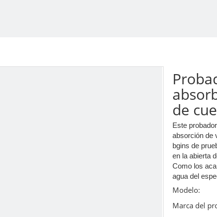
Probad
absorb
de cu
Este probador
absorción de 
bgins de prueb
en la abierta 
Como los acab
agua del espe
Modelo:
Marca del pr