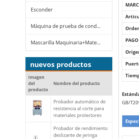
MARC
Esconder
Artícu
Máquina de prueba de condones
Orden
PAGO
Mascarilla Maquinaria+Material
Orige
nuevos productos
Puert
Tiemp
Imagen
del
Nombre del producto
producto
Estánd
Probador automático de
GB/T20
resistencia al corte para
materiales protectores
Espec
Probador de rendimiento
deslizante de jeringa