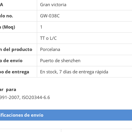
A
Gran victoria
lo no.
GW-038C
 (Moq)
1
TT o L/C
n del producto
Porcelana
o de envío
Puerto de shenzhen
o de entrega
En stock, 7 días de entrega rápida
ar para
991-2007, ISO20344-6.6
ificaciones
de envío