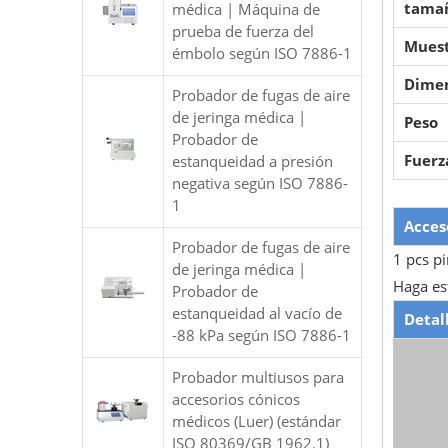
tamañ
médica | Máquina de
prueba de fuerza del
Muest
émbolo según ISO 7886-1
Dimen
Probador de fugas de aire
de jeringa médica |
Peso
Probador de
Fuerz
estanqueidad a presión
negativa según ISO 7886-
1
Acces
Probador de fugas de aire
1 pcs p
de jeringa médica |
Haga es
Probador de
estanqueidad al vacío de
Detal
-88 kPa según ISO 7886-1
Probador multiusos para
accesorios cónicos
médicos (Luer) (estándar
ISO 80369/GB 1962.1)