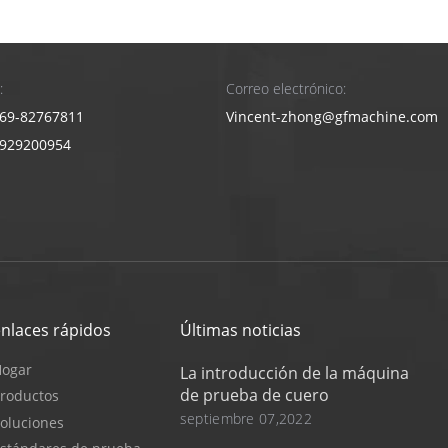
:
Correo electrónico:
69-82767811
Vincent-zhong@gfmachine.com
3929200954
enlaces rápidos
Últimas noticias
Hogar
La introducción de la máquina
de prueba de cuero
roductos
septiembre 07,2022
oluciones