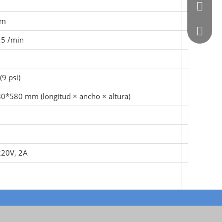
0086 - 
mm
564872
15 /min
(9 psi)
0*580 mm (longitud × ancho × altura)
220V, 2A