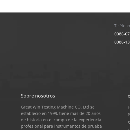
Teléfono
0086-07
0086-1
Sobre nosotros
Great Win Testing Machine CO. Ltd se
estableció en 1999, tiene más de 20 años
P
de historia en el campo de la experiencia
S
profesional para instrumentos de prueba