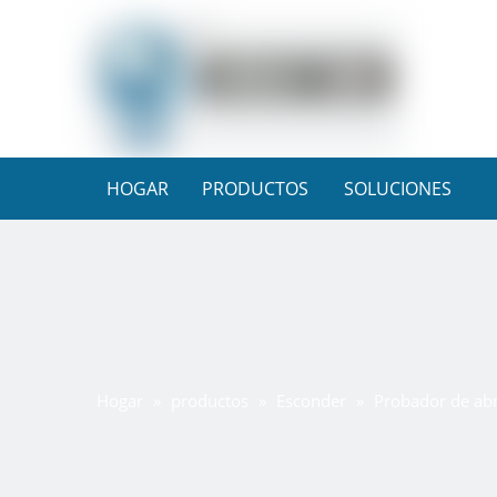
HOGAR
PRODUCTOS
SOLUCIONES
Hogar
»
productos
»
Esconder
»
Probador de abr