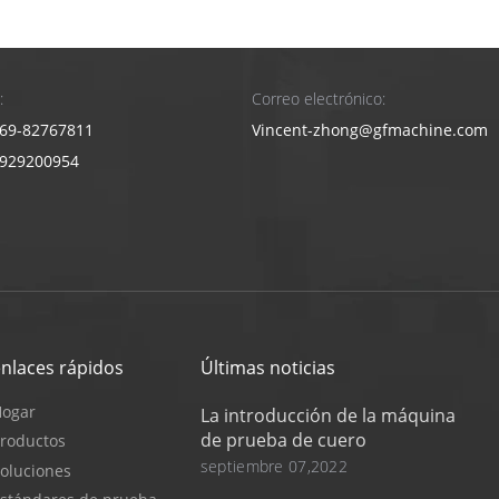
:
Correo electrónico:
69-82767811
Vincent-zhong@gfmachine.com
3929200954
enlaces rápidos
Últimas noticias
Hogar
La introducción de la máquina
de prueba de cuero
roductos
septiembre 07,2022
oluciones