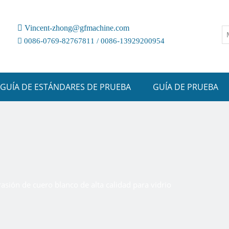

Vincent-zhong@gfmachine.com

0086-0769-82767811 / 0086-13929200954
GUÍA DE ESTÁNDARES DE PRUEBA
GUÍA DE PRUEBA
asión de cuero blanco de alta calidad para vidrio