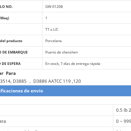
LO NO.
GW-0120B
(Moq)
1
TT o L/C
 del producto
Porcelana
O DE EMBARQUE
Puerto de shenzhen
 DE ESPERA
En stock, 7 días de entrega rápida
ar Para
3514, D3885 ， D3886 AATCC 119 ,120
ificaciones de envío
0.5 lb 2
era
0 ~ 99