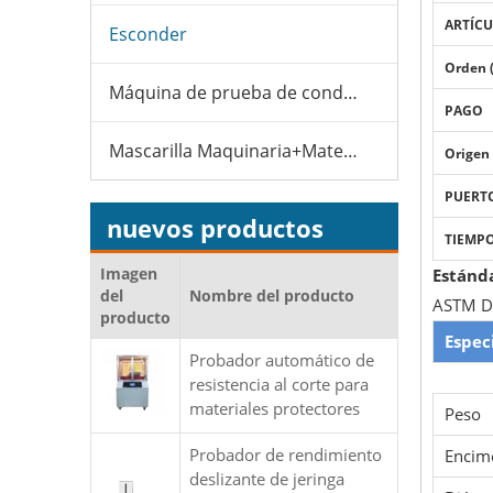
ARTÍCU
Esconder
Orden 
Máquina de prueba de condones
PAGO
Mascarilla Maquinaria+Material
Origen
PUERT
nuevos productos
TIEMPO
Imagen
Estánd
del
Nombre del producto
ASTM D
producto
Espec
Probador automático de
resistencia al corte para
materiales protectores
Peso
Probador de rendimiento
Encim
deslizante de jeringa