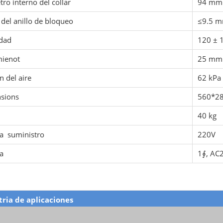
ro interno del collar
94 mm
 del anillo de bloqueo
≤9.5 
idad
120 ± 
ienot
25 mm
n del aire
62 kPa 
sions
560*28
40 kg
ía suministro
220V
a
1∮, AC
tria de aplicaciones