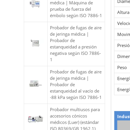
Diámet
médica | Máquina de
prueba de fuerza del
Altura
émbolo según ISO 7886-1
Veloc
Probador de fugas de aire
de jeringa médica |
Movim
Probador de
Presió
estanqueidad a presión
negativa según ISO 7886-
Dimen
1
Peso
Probador de fugas de aire
de jeringa médica |
Energ
Probador de
Energí
estanqueidad al vacío de
-88 kPa según ISO 7886-1
Probador multiusos para
accesorios cónicos
Indus
médicos (Luer) (estándar
ISO 80369/GB 1962.1)