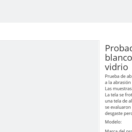
Probad
blanco
vidrio
Prueba de ab
a la abrasión 
Las muestras
La tela se fr
una tela de a
se evaluaron a
desgaste perc
Modelo:
Marca del pr