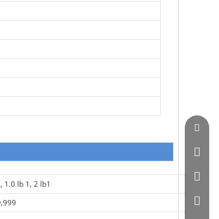
Vincent
0086 - 
0086-07
, 1.0 lb 1, 2 lb1
0086 - 
9,999