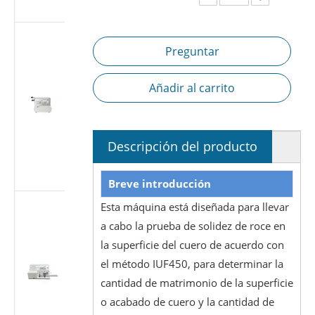
7886-1
Probador de
Preguntar
fugas de aire
de jeringa
médica |
Añadir al carrito
Probador de
estanqueidad
a presión
negativa
Descripción del producto
según ISO
7886-1
Breve introducción
Probador de
Esta máquina está diseñada para llevar
fugas de aire
a cabo la prueba de solidez de roce en
de jeringa
la superficie del cuero de acuerdo con
médica |
el método IUF450, para determinar la
Probador de
estanqueidad
cantidad de matrimonio de la superficie
al vacío de
o acabado de cuero y la cantidad de
-88 kPa