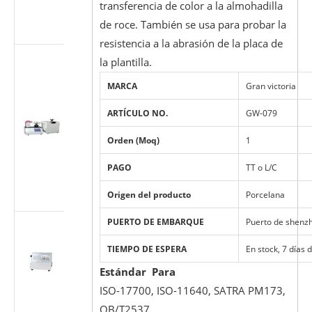
transferencia de color a la almohadilla
según ISO
de roce. También se usa para probar la
7886-1
resistencia a la abrasión de la placa de
Probador
la plantilla.
multiusos
MARCA
Gran victoria
para
accesorios
ARTÍCULO NO.
GW-079
cónicos
médicos
Orden (Moq)
1
(Luer)
(estándar ISO
PAGO
TT o L/C
80369/GB
1962.1)
Origen del producto
Porcelana
PUERTO DE EMBARQUE
Puerto de shenz
Máquina de
prueba de
TIEMPO DE ESPERA
En stock, 7 días 
flujo de
dispositivos
Estándar Para
médicos ISO
ISO-17700, ISO-11640, SATRA PM173,
7864-2016
QB/T2537