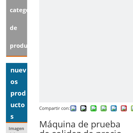
categoria
de
producto
nuev
os
prod
ucto
Compartir con:
s
Máquina de prueba
Imagen
Nombre del