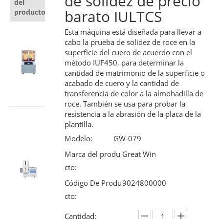
de solidez de precio
del
producto
barato IULTCS
producto
Probador
Esta máquina está diseñada para llevar a
automático
cabo la prueba de solidez de roce en la
de
superficie del cuero de acuerdo con el
método IUF450, para determinar la
resistencia al
cantidad de matrimonio de la superficie o
corte para
acabado de cuero y la cantidad de
materiales
transferencia de color a la almohadilla de
protectores
roce. También se usa para probar la
resistencia a la abrasión de la placa de la
Probador de
plantilla.
rendimiento
deslizante de
Modelo:
GW-079
jeringa
Marca del produ
Great Win
médica |
cto:
Máquina de
prueba de
Código De Produ
9024800000
fuerza del
cto:
émbolo
según ISO
Cantidad: