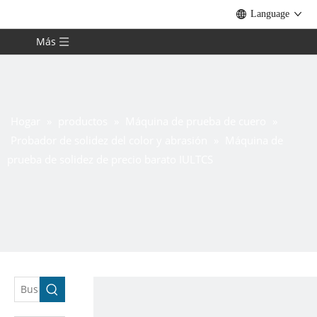
Language
Más
Hogar
»
productos
»
Máquina de prueba de cuero
»
Probador de solidez del color y abrasión
»
Máquina de
prueba de solidez de precio barato IULTCS