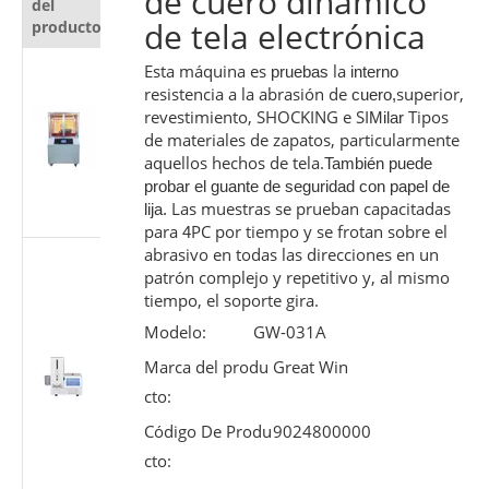
de cuero dinámico
del
producto
de tela electrónica
producto
Probador
Esta máquina es
la
pruebas
interno
automático
resistencia a la abrasión de
superior,
cuero,
de
revestimiento, SHOCKING e SI
Tipos
Milar
de materiales de zapatos, particularmente
resistencia al
aquellos hechos de tela.
corte para
También puede
probar el guante de seguridad con papel de
materiales
Las muestras se prueban capacitadas
lija.
protectores
para
PC por tiempo y se frotan sobre el
4
abrasivo en todas las direcciones en un
Probador de
patrón complejo y repetitivo y, al mismo
rendimiento
tiempo, el soporte gira.
deslizante de
jeringa
Modelo:
GW-031A
médica |
Marca del produ
Great Win
Máquina de
cto:
prueba de
fuerza del
Código De Produ
9024800000
émbolo
cto:
según ISO