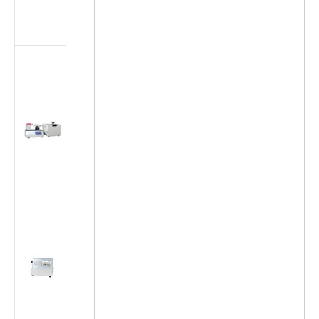
según ISO
7886-1
Probador
multiusos
para
accesorios
cónicos
médicos
(Luer)
(estándar ISO
80369/GB
1962.1)
Máquina de
prueba de
flujo de
dispositivos
médicos ISO
7864-2016