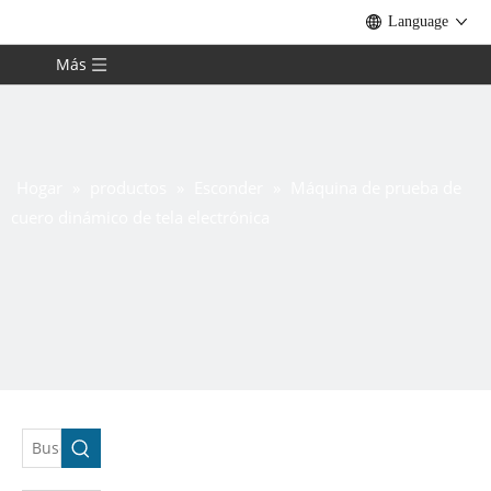
Language
Más
Hogar
»
productos
»
Esconder
»
Máquina de prueba de
cuero dinámico de tela electrónica