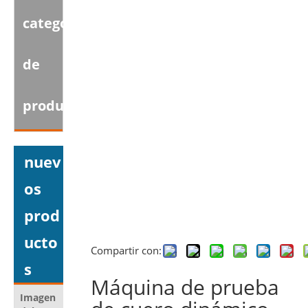
categoria
de
producto
nuev
os
prod
ucto
Compartir con:
s
Máquina de prueba
Imagen
Nombre del