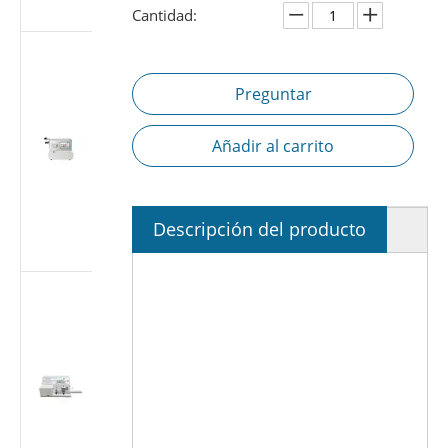
7886-1
Cantidad:
Probador de
fugas de aire
Preguntar
de jeringa
médica |
Probador de
Añadir al carrito
estanqueidad
a presión
negativa
según ISO
Descripción del producto
7886-1
Probador de
fugas de aire
de jeringa
médica |
Probador de
estanqueidad
al vacío de
-88 kPa