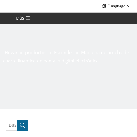
Language
Más
Hogar
»
productos
»
Esconder
»
Máquina de prueba de
cuero dinámico de pantalla digital electrónica