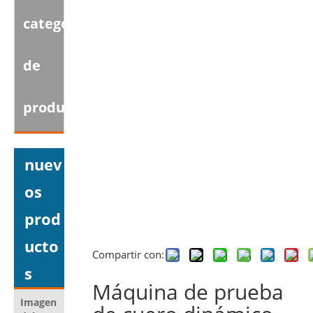
categoria
de
producto
nuev
os
prod
ucto
Compartir con:
s
Máquina de prueba
Imagen
Nombre del