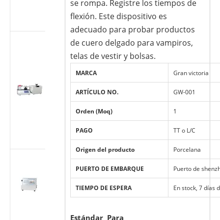
se rompa. Registre los tiempos de
según ISO
flexión. Este dispositivo es
7886-1
adecuado para probar productos
Probador
de cuero delgado para vampiros,
multiusos
telas de vestir y bolsas.
para
accesorios
MARCA
Gran victoria
cónicos
ARTÍCULO NO.
GW-001
médicos
(Luer)
Orden (Moq)
1
(estándar ISO
80369/GB
PAGO
TT o L/C
1962.1)
Origen del producto
Porcelana
Máquina de
prueba de
PUERTO DE EMBARQUE
Puerto de shenz
flujo de
TIEMPO DE ESPERA
En stock, 7 días 
dispositivos
médicos ISO
7864-2016
Estándar Para