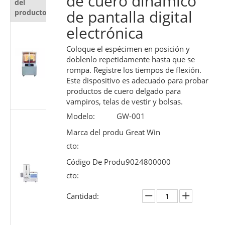
de cuero dinámico
del
producto
de pantalla digital
producto
electrónica
Probador
automático
Coloque el espécimen en posición y
de
doblenlo repetidamente hasta que se
resistencia al
rompa. Registre los tiempos de flexión.
corte para
Este dispositivo es adecuado para probar
materiales
productos de cuero delgado para
protectores
vampiros, telas de vestir y bolsas.
Modelo:
GW-001
Probador de
rendimiento
Marca del produ
Great Win
deslizante de
cto:
jeringa
Código De Produ
9024800000
médica |
Máquina de
cto:
prueba de
Cantidad:
fuerza del
émbolo
según ISO