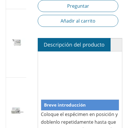
7886-1
Preguntar
Probador de
Añadir al carrito
fugas de aire
de jeringa
médica |
Probador de
Descripción del producto
estanqueidad
a presión
negativa
según ISO
7886-1
Probador de
fugas de aire
de jeringa
médica |
Breve introducción
Probador de
Coloque el espécimen en posición y
estanqueidad
al vacío de
doblenlo repetidamente hasta que
-88 kPa