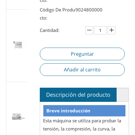
cto:
7886-1
Código De Produ
9024800000
Probador de
cto:
fugas de aire
de jeringa
Cantidad:
médica |
Probador de
estanqueidad
Preguntar
a presión
negativa
según ISO
Añadir al carrito
7886-1
Probador de
Descripción del producto
fugas de aire
de jeringa
médica |
Breve introducción
Probador de
Esta máquina se utiliza para probar la
estanqueidad
al vacío de
tensión, la compresión, la curva, la
-88 kPa