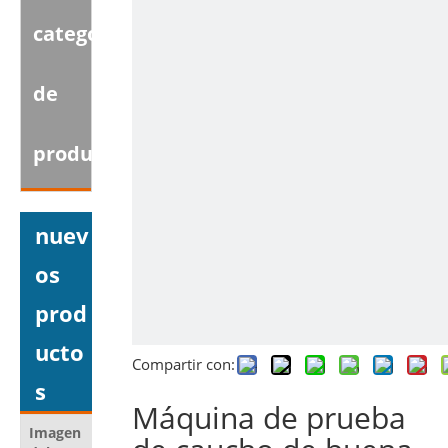
categoria
de
producto
nuev
os
prod
ucto
Compartir con:
s
Máquina de prueba
Imagen
Nombre del