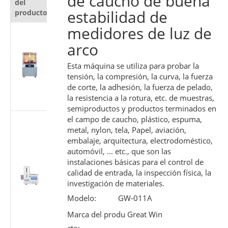
de caucho de buena
del
producto
estabilidad de
producto
medidores de luz de
Probador
automático
arco
de
resistencia al
Esta máquina se utiliza para probar la
tensión, la compresión, la curva, la fuerza
corte para
de corte, la adhesión, la fuerza de pelado,
materiales
la resistencia a la rotura, etc. de muestras,
protectores
semiproductos y productos terminados en
el campo de caucho, plástico, espuma,
Probador de
metal, nylon, tela, Papel, aviación,
rendimiento
embalaje, arquitectura, electrodoméstico,
deslizante de
automóvil, ... etc., que son las
jeringa
instalaciones básicas para el control de
médica |
calidad de entrada, la inspección física, la
Máquina de
investigación de materiales.
prueba de
Modelo:
GW-011A
fuerza del
émbolo
Marca del produ
Great Win
según ISO