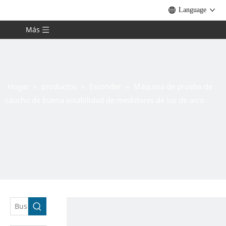
Language
Más
Hogar
»
productos
»
Esconder
»
Máquina de prueba de
caucho de buena estabilidad de medidores de luz de arco