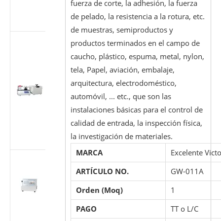
fuerza de corte, la adhesión, la fuerza
según ISO
de pelado, la resistencia a la rotura, etc.
7886-1
de muestras, semiproductos y
Probador
productos terminados en el campo de
multiusos
caucho, plástico, espuma, metal, nylon,
para
tela, Papel, aviación, embalaje,
accesorios
arquitectura, electrodoméstico,
cónicos
médicos
automóvil, ... etc., que son las
(Luer)
instalaciones básicas para el control de
(estándar ISO
calidad de entrada, la inspección física,
80369/GB
la investigación de materiales.
1962.1)
MARCA
Excelente Victo
Máquina de
prueba de
ARTÍCULO NO.
GW-011A
flujo de
Orden (Moq)
1
dispositivos
médicos ISO
PAGO
TT o L/C
7864-2016