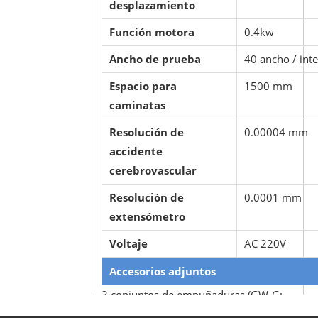
desplazamiento
Función motora
0.4kw
Ancho de prueba
40 ancho / int
Espacio para
1500 mm
caminatas
Resolución de
0.00004 mm
accidente
cerebrovascular
Resolución de
0.0001 mm
extensómetro
Voltaje
AC 220V
Accesorios adjuntos
3 conjuntos de empuñaduras (GW-G:
Alliers Grips; GW-O: Lágrimas; GW-C: