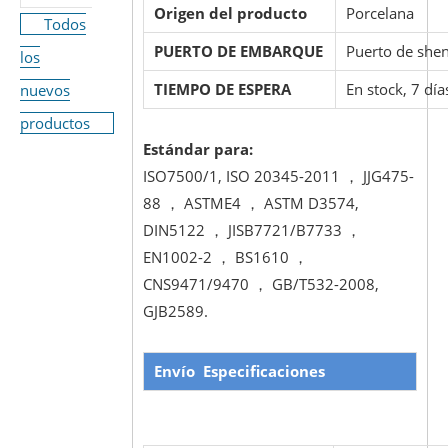
Origen del producto
Porcelana
Todos
PUERTO DE EMBARQUE
Puerto de she
los
TIEMPO DE ESPERA
En stock, 7 día
nuevos
productos
Estándar para:
ISO7500/1, ISO 20345-2011 ， JJG475-
88 ， ASTME4 ， ASTM D3574,
DIN5122 ， JISB7721/B7733 ，
EN1002-2 ， BS1610 ，
CNS9471/9470 ， GB/T532-2008,
GJB2589.
Envío
Especificaciones