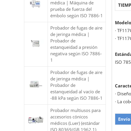
médica | Máquina de
TIEMP
prueba de fuerza del
émbolo según ISO 7886-1
Model
Probador de fugas de aire
· TF117
de jeringa médica |
· TF117
Probador de
estanqueidad a presión
negativa según ISO 7886-
Estánd
1
ISO 785
Probador de fugas de aire
de jeringa médica |
Probador de
Caracte
estanqueidad al vacío de
· Diseñ
-88 kPa según ISO 7886-1
· La cob
Probador multiusos para
accesorios cónicos
Envío
médicos (Luer) (estándar
ISO 80369/GB 1962.1)