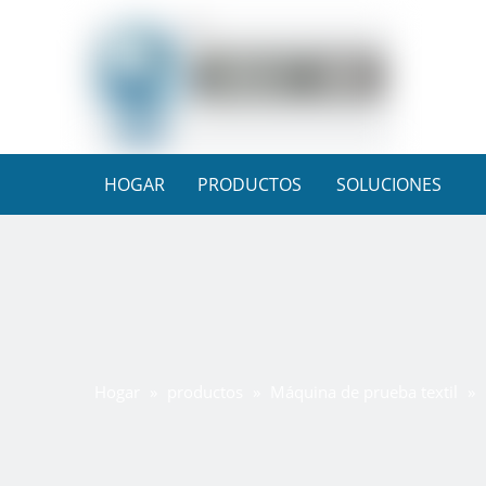
HOGAR
PRODUCTOS
SOLUCIONES
Hogar
»
productos
»
Máquina de prueba textil
»