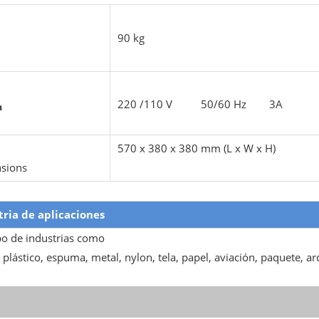
90 kg
220 /110 V 50/60 Hz 3A
a
570 x 380 x 380 mm (L x W x H)
sions
tria de aplicaciones
po de industrias como
plástico, espuma, metal, nylon, tela, papel, aviación, paquete, arq