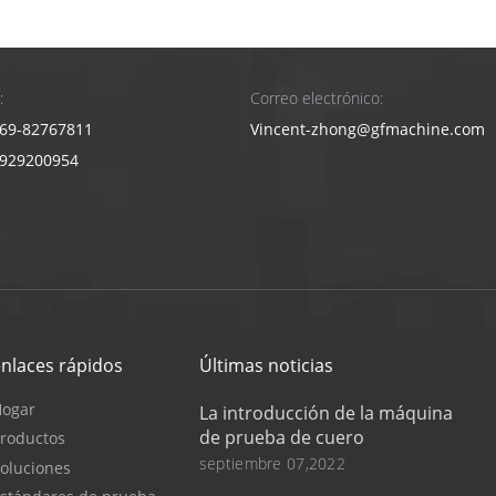
:
Correo electrónico:
69-82767811
Vincent-zhong@gfmachine.com
3929200954
enlaces rápidos
Últimas noticias
Hogar
La introducción de la máquina
de prueba de cuero
roductos
septiembre 07,2022
oluciones