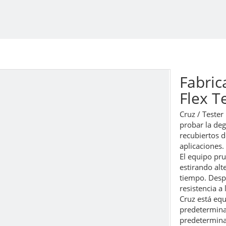
Fabric
Flex T
Cruz / Tester
probar la deg
recubiertos d
aplicaciones.
El equipo pru
estirando al
tiempo. Despu
resistencia a
Cruz está eq
predetermina
predetermina