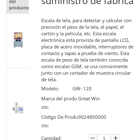
suministro de fábrica
del
producto
producto
Probador
Escala de tela, para detectar y calcular con
automático
precisión el peso de la tela, el papel, el
de
cartón y la película, etc. Esta escala
electrónica está provista de pantalla LCD,
resistencia al
placa de acero inoxidable, interruptores de
corte para
contacto y tapas a prueba de viento. Esta
materiales
escala de peso de tela también conocida
protectores
como escalas GSM, se usa comúnmente
junto con un cortador de muestra circular
Probador de
de tela.
rendimiento
deslizante de
Modelo:
GW- 120
jeringa
Marca del produ
Great Win
médica |
cto:
Máquina de
prueba de
Código De Produ
9024800000
fuerza del
cto:
émbolo
según ISO
Cantidad: