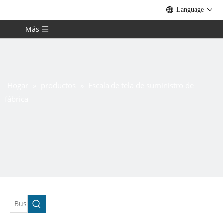
Language
Más
Hogar
»
productos
»
Escala de tela de suministro de
fábrica