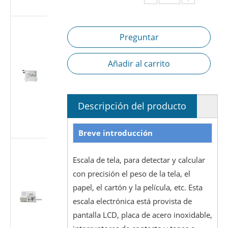
7886-1
Probador de
Preguntar
fugas de aire
de jeringa
médica |
Añadir al carrito
Probador de
estanqueidad
a presión
negativa
Descripción del producto
según ISO
7886-1
Breve introducción
Probador de
fugas de aire
Escala de tela, para detectar y calcular
de jeringa
con precisión el peso de la tela, el
médica |
papel, el cartón y la película, etc. Esta
Probador de
escala electrónica está provista de
estanqueidad
pantalla LCD, placa de acero inoxidable,
al vacío de
-88 kPa