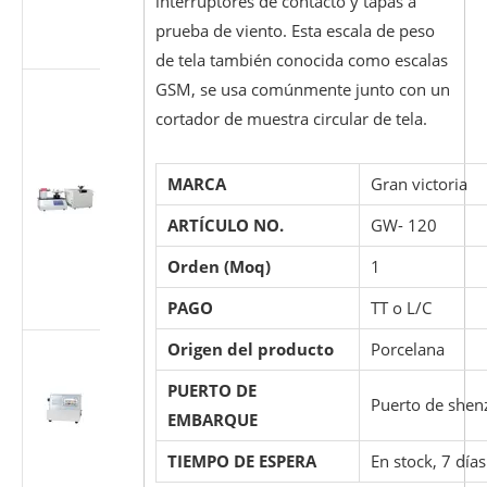
interruptores de contacto y tapas a
según ISO
prueba de viento. Esta escala de peso
7886-1
de tela también conocida como escalas
GSM, se usa comúnmente junto con un
Probador
multiusos
cortador de muestra circular de tela.
para
accesorios
MARCA
Gran victoria
cónicos
médicos
ARTÍCULO NO.
GW- 120
(Luer)
(estándar ISO
Orden (Moq)
1
80369/GB
1962.1)
PAGO
TT o L/C
Origen del producto
Porcelana
Máquina de
prueba de
PUERTO DE
flujo de
Puerto de shen
EMBARQUE
dispositivos
médicos ISO
TIEMPO DE ESPERA
En stock, 7 día
7864-2016