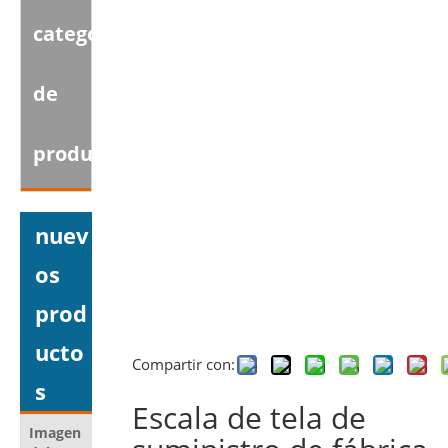
categoria
de
producto
nuev
os
prod
ucto
Compartir con:
s
Escala de tela de
Imagen
Nombre del