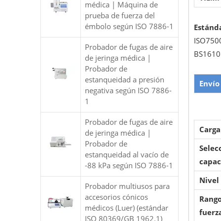
médica | Máquina de
prueba de fuerza del
émbolo según ISO 7886-1
Estánda
ISO750
Probador de fugas de aire
BS1610
de jeringa médica |
Probador de
estanqueidad a presión
Envío
negativa según ISO 7886-
1
Probador de fugas de aire
Carga
de jeringa médica |
Probador de
Selec
estanqueidad al vacío de
capac
-88 kPa según ISO 7886-1
Nivel
Probador multiusos para
accesorios cónicos
Rango
médicos (Luer) (estándar
fuerz
ISO 80369/GB 1962.1)