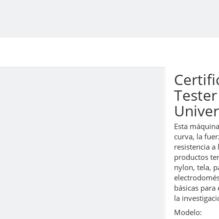
Certif
Tester
Unive
Esta máquina 
curva, la fuer
resistencia a
productos te
nylon, tela, 
electrodomést
básicas para e
la investigac
Modelo: