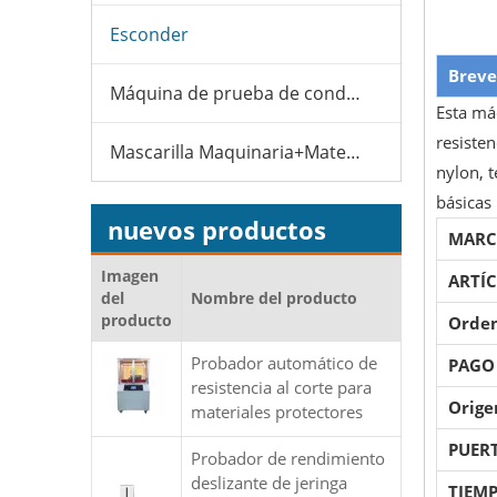
Esconder
Breve
Máquina de prueba de condones
Esta máq
resiste
Mascarilla Maquinaria+Material
nylon, t
básicas 
nuevos productos
MARC
Imagen
ARTÍ
del
Nombre del producto
producto
Orden
Probador automático de
PAGO
resistencia al corte para
Orige
materiales protectores
PUER
Probador de rendimiento
deslizante de jeringa
TIEMP