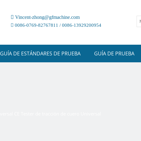

Vincent-zhong@gfmachine.com

0086-0769-82767811 / 0086-13929200954
GUÍA DE ESTÁNDARES DE PRUEBA
GUÍA DE PRUEBA
iversal CE Tester de tracción de cuero Universal