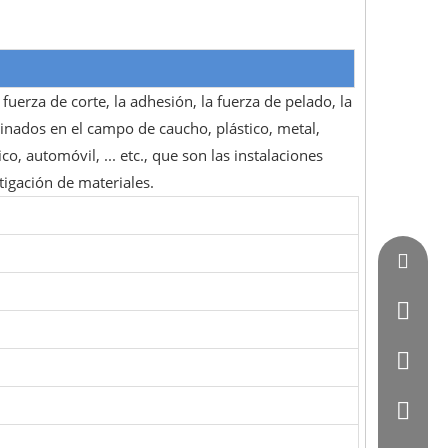
 fuerza de corte, la adhesión, la fuerza de pelado, la
minados en el campo de caucho, plástico, metal,
o, automóvil, ... etc., que son las instalaciones
stigación de materiales.
Vincent
0086 - 
0086-07
0086 - 