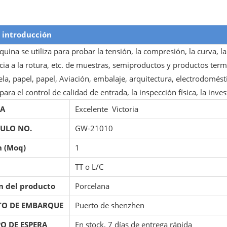
 introducción
uina se utiliza para probar la tensión, la compresión, la curva, la
ncia a la rotura, etc. de muestras, semiproductos y productos ter
ela, papel, papel, Aviación, embalaje, arquitectura, electrodoméstic
para el control de calidad de entrada, la inspección física, la inve
A
Excelente Victoria
CULO NO.
GW-21010
 (Moq)
1
TT o L/C
n del producto
Porcelana
TO DE EMBARQUE
Puerto de shenzhen
O DE ESPERA
En stock, 7 días de entrega rápida