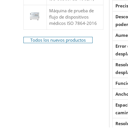
Preci
Máquina de prueba de
Desco
flujo de dispositivos
médicos ISO 7864-2016
pode
Aumen
Todos los nuevos productos
Error
despl
Resol
despl
Funci
Ancho
Espac
cami
Resol