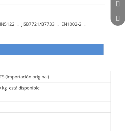
0086 - 
564872
DIN5122 ， JISB7721/B7733 ， EN1002-2 ，
TS (importación original)
kg está disponible