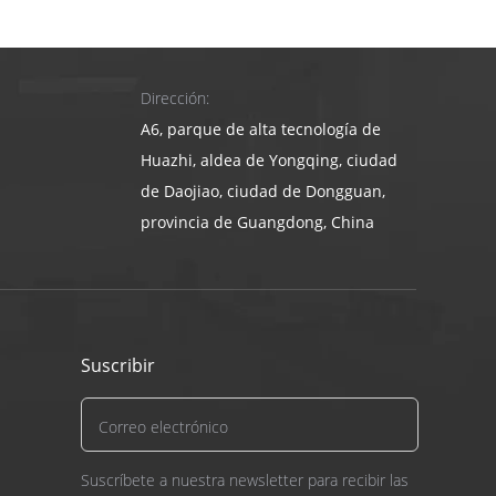
Dirección:
A6, parque de alta tecnología de
Huazhi, aldea de Yongqing, ciudad
de Daojiao, ciudad de Dongguan,
provincia de Guangdong, China
agarres elastoméricos), decidido por el requisito
 escritorio y la impresora de la computadora,
Suscribir
Suscríbete a nuestra newsletter para recibir las