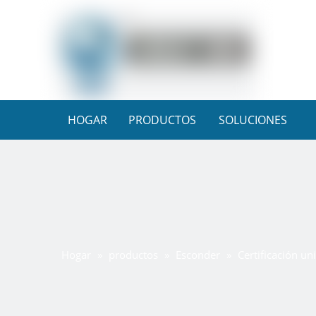
HOGAR
PRODUCTOS
SOLUCIONES
Hogar
»
productos
»
Esconder
»
Certificación un