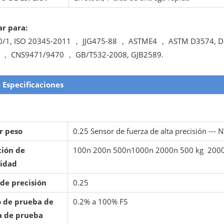
r para:
0/1, ISO 20345-2011 ， JJG475-88 ， ASTME4 ， ASTM D3574, 
 ， CNS9471/9470 ， GB/T532-2008, GJB2589.
Especificaciones
r peso
0.25 Sensor de fuerza de alta precisión --- N
ción de
100n 200n 500n1000n 2000n 500 kg 2000 
idad
 de precisión
0.25
 de prueba de
0.2% a 100% FS
a de prueba