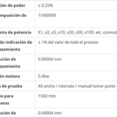
sión de poder
± 0.25%
mposición de
1/300000
r
to de potencia
X1, x2, x5, x10, x20, x50, x100, etc. conm
 de indicación de
± 1% del valor de todo el proceso
azamiento
ución de
0.00004 mm
azamiento
ón motora
0.4kw
 de prueba
40 ancho / intervalo / manual tomar punto
io para
1500 mm
natas
ución de
0.00004 mm