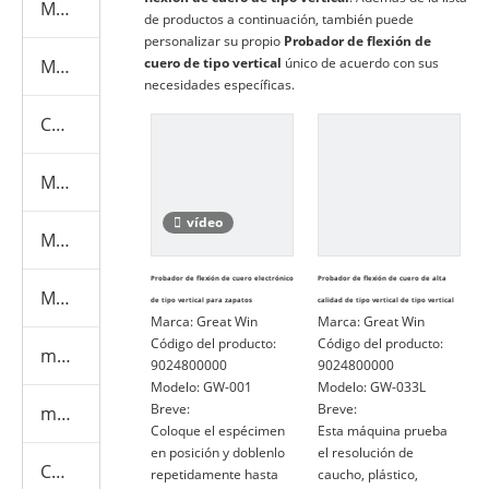
Máquina de prueba de caucho y plástico
de productos a continuación, también puede
personalizar su propio
Probador de flexión de
cuero de tipo vertical
único de acuerdo con sus
Máquina de prueba textil
necesidades específicas.
Cámaras de pruebas ambientales
Máquina de prueba de cascos
vídeo
Máquina de prueba de muebles
Probador de flexión de cuero electrónico
Probador de flexión de cuero de alta
Máquina de prueba de mascarillas
de tipo vertical para zapatos
calidad de tipo vertical de tipo vertical
Marca:
Great Win
Marca:
Great Win
Código del producto:
Código del producto:
máquina de ensayo de EPI
9024800000
9024800000
Modelo:
GW-001
Modelo:
GW-033L
Breve:
Breve:
máquina de pruebas médicas
Coloque el espécimen
Esta máquina prueba
en posición y doblenlo
el resolución de
Consumibles
repetidamente hasta
caucho, plástico,