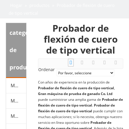
Hogar
»
productos
»
Probador de flexión de cuero
de tipo vertical
Probador de
categoria
flexión de cuero
de tipo vertical
de
producto
Ordenar
Con años de experiencia en la producción de
Mascarilla Maquinaria+Material
Probador de flexión de cuero de tipo vertical
,
Gran máquina de prueba de ganado Co. Ltd
puede suministrar una amplia gama de
Probador de
Máquina de prueba de calzado
flexión de cuero de tipo vertical
.
Probador de
flexión de cuero de tipo vertical
puede cumplir con
Máquina de prueba de cuero
muchas aplicaciones; si lo necesita, obtenga nuestro
servicio en línea oportuno sobre
Probador de
flexión de cuero de tipo vertical
. Además de la lista