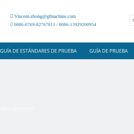

Vincent-zhong@gfmachine.com

0086-0769-82767811 / 0086-13929200954
GUÍA DE ESTÁNDARES DE PRUEBA
GUÍA DE PRUEBA
para laboratorio