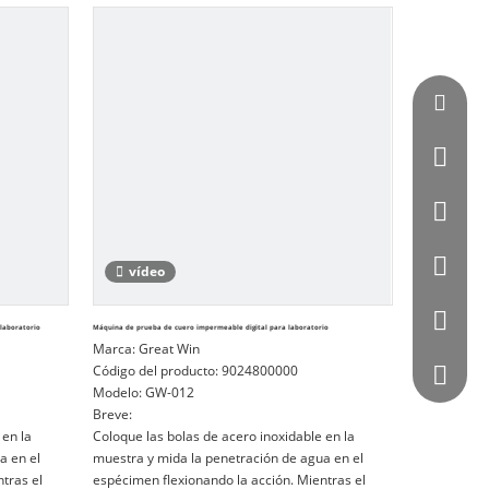
ación de
básicas para el control de calidad de entrada, la
inspección física, la investigación de materiales.
Vincent
0086 - 
0086-07
0086 - 
vídeo
0086 - 
 laboratorio
Máquina de prueba de cuero impermeable digital para laboratorio
Marca:
Great Win
Código del producto:
9024800000
564872
Modelo:
GW-012
Breve:
 en la
Coloque las bolas de acero inoxidable en la
a en el
muestra y mida la penetración de agua en el
tras el
espécimen flexionando la acción. Mientras el