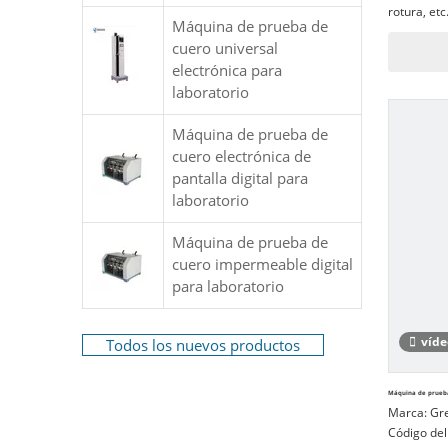
rotura, et
Máquina de prueba de
productos 
cuero universal
plástico, m
electrónica para
embalaje, 
laboratorio
automóvil, 
básicas par
inspección 
Máquina de prueba de
cuero electrónica de
pantalla digital para
laboratorio
Máquina de prueba de
cuero impermeable digital
para laboratorio
víde
Todos los nuevos productos
Máquina de prueba
Marca:
Gr
Código del