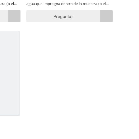
ra (o el
agua que impregna dentro de la muestra (o el
e se
tiempo o números preestablecidos que se
alcanzan), el probador se detendrá
Preguntar
o o los
automáticamente y mostrará el tiempo o los
números de prueba.