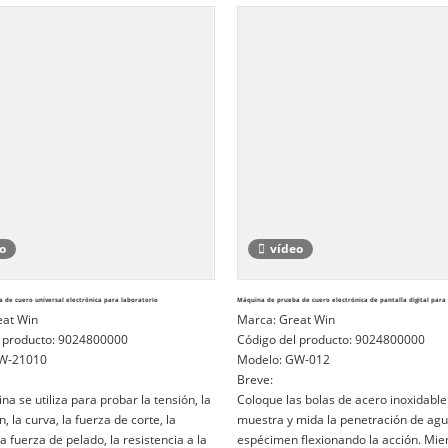
de entrada, inspección física, investig
materiales.
o
vídeo
 de cuero universal electrónica para laboratorio
Máquina de prueba de cuero electrónica de pantalla digital para
eat Win
Marca:
Great Win
 producto:
9024800000
Código del producto:
9024800000
W-21010
Modelo:
GW-012
Breve:
a se utiliza para probar la tensión, la
Coloque las bolas de acero inoxidable
 la curva, la fuerza de corte, la
muestra y mida la penetración de agu
a fuerza de pelado, la resistencia a la
espécimen flexionando la acción. Mien