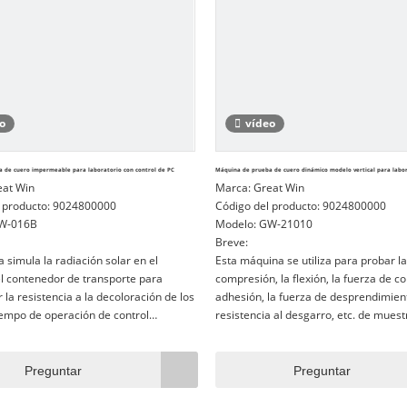
o
vídeo
 de cuero impermeable para laboratorio con control de PC
Máquina de prueba de cuero dinámico modelo vertical para labo
eat Win
Marca:
Great Win
 producto:
9024800000
Código del producto:
9024800000
W-016B
Modelo:
GW-21010
Breve:
 simula la radiación solar en el
Esta máquina se utiliza para probar la
l contenedor de transporte para
compresión, la flexión, la fuerza de cor
 la resistencia a la decoloración de los
adhesión, la fuerza de desprendimient
empo de operación de control
resistencia al desgarro, etc. de muest
 y súper protección;La prueba de
semiproductos y productos terminado
ento y el no amarillo pueden cambiar
campo del caucho, plástico, metal, nail
papel, aviación, embalaje, arquitectur
Preguntar
Preguntar
electrodomésticos, automóvil, etc., qu
instalaciones básicas para el control 