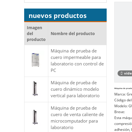
nuevos productos
Imagen
del
Nombre del producto
producto
Máquina de prueba de
cuero impermeable para
laboratorio con control de
PC
víde
Máquina de prueba de
cuero dinámico modelo
Máquina de prueba
Marca:
Gr
vertical para laboratorio
Código del
Modelo:
G
Máquina de prueba de
Breve:
cuero de venta caliente de
Esta máquin
microcomputador para
compresión,
laboratorio
adhesión, l