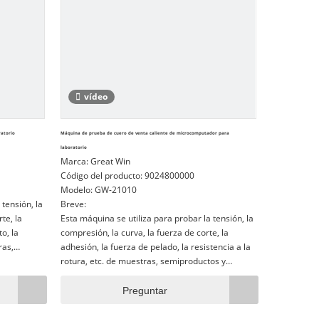
vídeo
ratorio
Máquina de prueba de cuero de venta caliente de microcomputador para
laboratorio
Marca:
Great Win
Código del producto:
9024800000
Modelo:
GW-21010
 tensión, la
Breve:
te, la
Esta máquina se utiliza para probar la tensión, la
o, la
compresión, la curva, la fuerza de corte, la
ras,
adhesión, la fuerza de pelado, la resistencia a la
s en el
rotura, etc. de muestras, semiproductos y
on, tela,
productos terminados en el campo de caucho,
a,
plástico, metal, nylon, tela, papel, papel, Aviación,
Preguntar
e son las
embalaje, arquitectura, electrodoméstico,
de calidad
automóvil, ... etc., que son las instalaciones