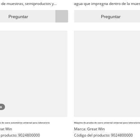
c. de muestras, semiproductos y
agua que impregna dentro de la muest
terminados en el campo de caucho,
tiempo o números preestablecidos qu
etal, nylon, tela, papel, papel, Aviación,
alcanzan), el probador se detendrá
Preguntar
Preguntar
arquitectura, electrodoméstico,
automáticamente y mostrará el tiemp
... etc., que son las instalaciones
números de prueba.
a el control de calidad de entrada, la
física, la investigación de materiales.
o
 de cuero automático universal para laboratorio
Máquina de prueba de cuero universal universal para laboratorio
eat Win
Marca:
Great Win
 producto:
9024800000
Código del producto:
9024800000