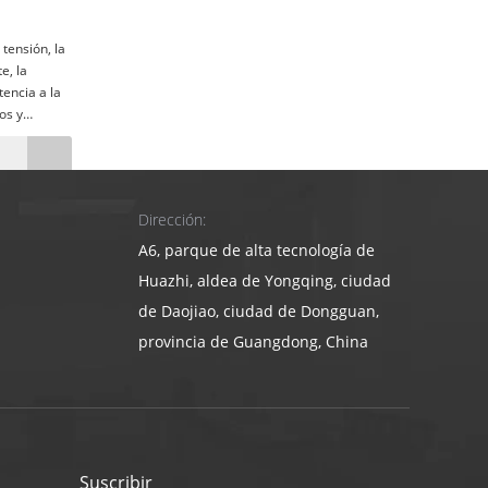
 tensión, la
e, la
tencia a la
os y
 caucho,
apel,
que son las
Dirección:
de calidad
estigación
A6, parque de alta tecnología de
Huazhi, aldea de Yongqing, ciudad
de Daojiao, ciudad de Dongguan,
provincia de Guangdong, China
Suscribir