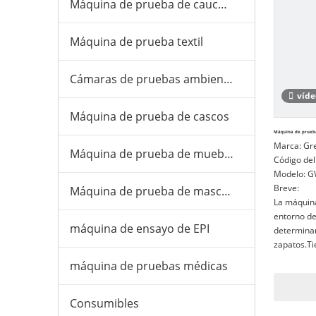
Máquina de prueba de caucho y plástico
Máquina de prueba textil
Cámaras de pruebas ambientales
víde
Máquina de prueba de cascos
Máquina de prueba
Marca:
Gr
Máquina de prueba de muebles
Código del
Modelo:
G
Breve:
Máquina de prueba de mascarillas
La máquina
entorno de
máquina de ensayo de EPI
determinar
zapatos.Ti
automático
máquina de pruebas médicas
envejecimi
entre sí.
Consumibles