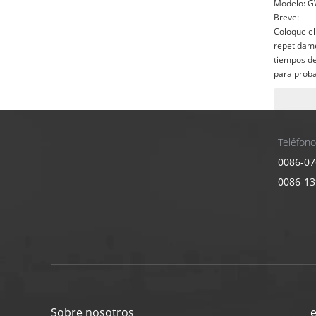
Modelo:
G
Breve:
Coloque el
repetidame
tiempos de
para proba
vampiros, t
Teléfono
0086-07
0086-1
Sobre nosotros